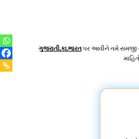
ગુજરાતી.કા.ભારત
પર આવીને તમે સમજી ગયા
માહિત