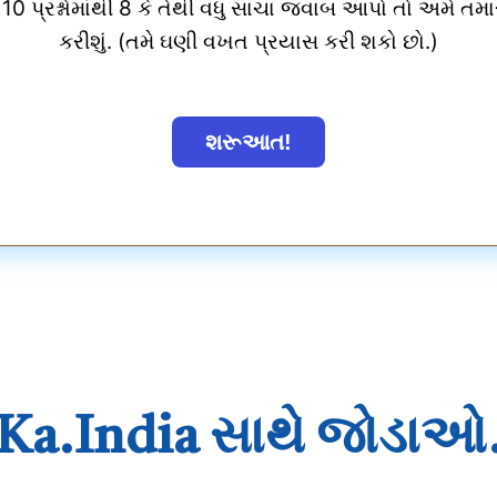
10 પ્રશ્નોમાંથી 8 કે તેથી વધુ સાચા જવાબ આપો તો અમે તમાર
કરીશું. (તમે ઘણી વખત પ્રયાસ કરી શકો છો.)
Ka.India સાથે જોડાઓ