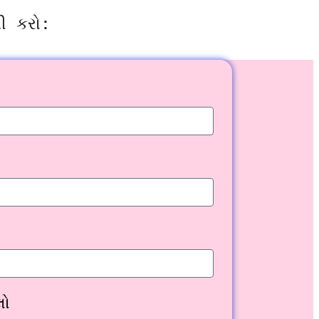
ણી કરો:
લો