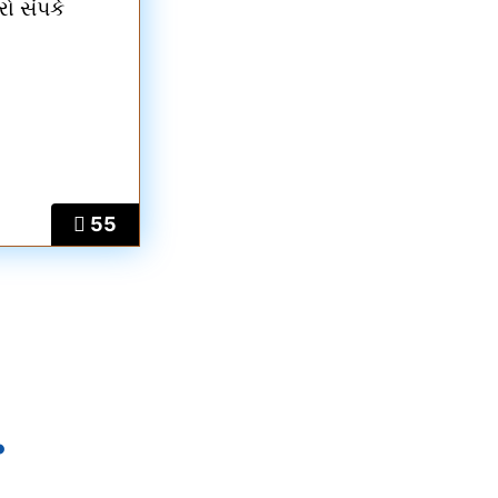
ો સંપર્ક
55
.